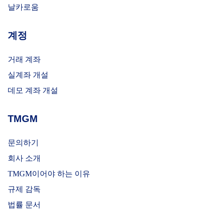
날카로움
SAT 16 JAN
2027
계정
Stamford
Bridge
거래 계좌
Chelsea
Sunderland
15:00
실계좌 개설
데모 계좌 개설
SAT 23 JAN
TMGM
2027
Elland Road
문의하기
Leeds United
Chelsea
15:00
회사 소개
TMGM이어야 하는 이유
규제 감독
SAT 30 JAN
법률 문서
2027