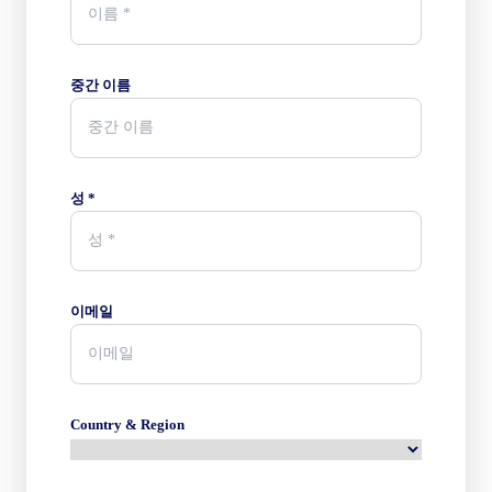
2026
Stamford
Bridge
Chelsea
Hull City
중간 이름
15:00
FRI 18 SEPT
성 *
2026
Gtech
Community
Stadium
Brentford
Chelsea
이메일
20:00
SAT 10 OCT
Country & Region
2026
Stamford