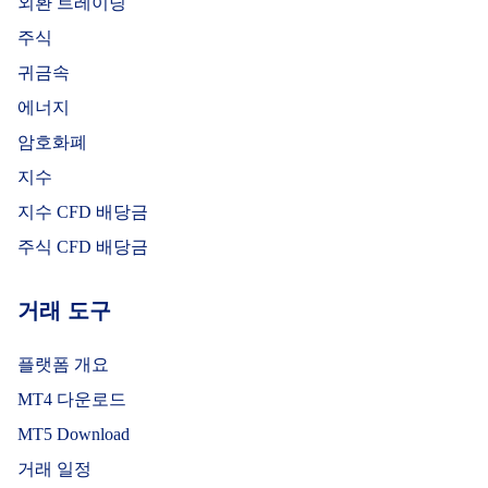
외환 트레이딩
Portman Road
주식
Ipswich Town
Chelsea
20:00
귀금속
에너지
암호화폐
SAT 02 JAN
2027
지수
Stamford
지수 CFD 배당금
Bridge
Newcastle
주식 CFD 배당금
Chelsea
United
15:00
거래 도구
WED 06 JAN
플랫폼 개요
2027
MT4 다운로드
Selhurst Park
MT5 Download
Crystal Palace
Chelsea
20:00
거래 일정