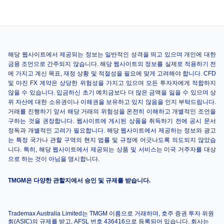
Stamford
Bridge
Nottingham
Chelsea
Forest
15:00
해당 웹사이트에서 제공되는 정보는 일반적인 성격을 띄고 있으며 개인에 대한
금융 조언으로 간주되지 않습니다. 해당 웹사이트의 정보를 실제로 적용하기 전
SAT 06 FEB
에 가지고 계신 목표, 재정 상황 및 적절성을 필요에 맞게 고려해야 합니다. CFD
2027
및 마진 FX 계약은 상당한 위험성을 가지고 있으며 모든 투자자에게 적합하지
않을 수 있습니다. 입금하신 초기 예치금보다 더 많은 금액을 잃을 수 있으며 상
Old Trafford
위 자산에 대한 소유권이나 이해권을 보유하고 있지 않음을 인지 부탁드립니다.
Manchester
Chelsea
거래를 진행하기 앞서 해당 거래의 위험성을 온전히 이해하고 개별적인 조언을
15:00
United
구하는 것을 권장합니다. 웹사이트에 게시된 상품을 취득하기 전에 공시 문서
정독과 개별적인 고려가 필요합니다. 해당 웹사이트에서 제공하는 정보와 광고
는 특정 국가나 관할 구역의 현지 법률 및 규정에 어긋나도록 의도되지 않았습
니다. 특히, 해당 웹사이트에서 제공되는 상품 및 서비스는 미국 거주자를 대상
WED 10 FEB
으로 하는 것이 아님을 명시합니다.
2027
St. James'
TMGM은 다양한 관할지에서 승인 및 규제를 받습니다.
Park
Newcastle
Chelsea
United
20:00
Trademax Australia Limited는 TMGM 이름으로 거래하며, 호주 증권 투자 위원
회(ASIC)의 규제를 받고, AFSL 번호 436416으로 등록되어 있습니다. 회사는