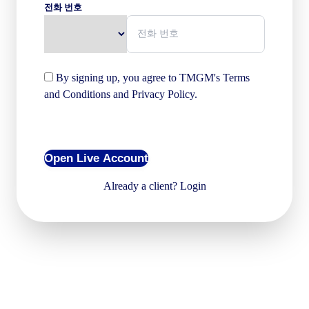
Bridge
전화 번호
Chelsea
Bournemouth
15:00
By signing up, you agree to TMGM's
Terms
SAT 17 OCT
and Conditions
and
Privacy Policy
.
2026
Hill Dickinson
Stadium
Everton
Chelsea
15:00
Open Live Account
Already a client?
Login
SAT 24 OCT
2026
Stamford
Bridge
Tottenham
Chelsea
Hotspur
15:00