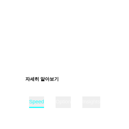
Trading Partner of Chelsea FC, TMGM and the
football club share a common value:
EXCELLENCE
.
TMGM's commitment to providing top-notch financial
services aligns with Chelsea's dedication to achieving
excellence on the football pitch. Together, we
exemplify a shared vision of pushing boundaries,
delivering exceptional performance, and inspiring
individuals worldwide.
자세히 알아보기
Speed
Option
Insights