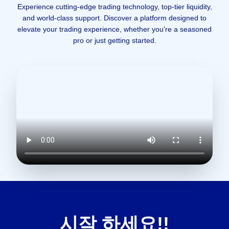
Experience cutting-edge trading technology, top-tier liquidity,
Stamford
and world-class support.
Discover a platform designed to
Bridge
elevate your trading experience, whether you're a seasoned
Chelsea
Leeds United
pro or just getting started.
15:00
SAT 28 NOV
2026
The City
Ground
Nottingham
Chelsea
Forest
15:00
WED 02 DEC
2026
Stamford
Bridge
시작 하세요!!
Chelsea
Crystal Palace