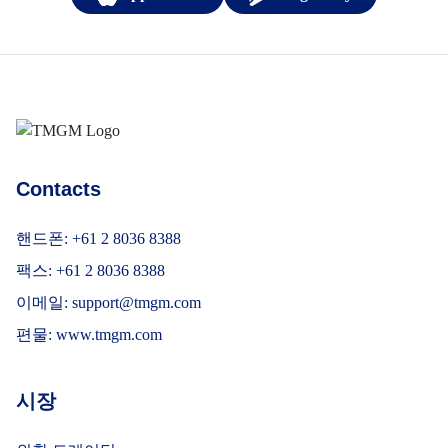
SAT 19 DEC
2026
Stamford
Bridge
Chelsea
Aston Villa
15:00
Contacts
SAT 26 DEC
2026
핸드폰: +61 2 8036 8388
The Coventry
팩스: +61 2 8036 8388
Building
Society Arena
이메일:
support@tmgm.com
Coventry City
Chelsea
15:00
편물: www.tmgm.com
시장
WED 30 DEC
2026