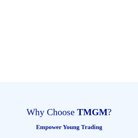
SAT 31 OCT
2026
Stamford
Bridge
Manchester
Chelsea
United
15:00
SAT 07 NOV
2026
Stadium of
Light
Sunderland
Chelsea
15:00
Why Choose
TMGM
?
Empower Young Trading
SAT 21 NOV
2026