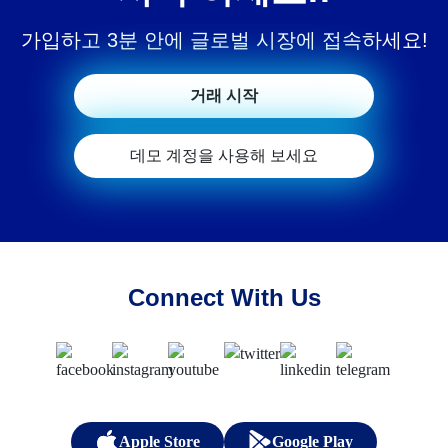
20:00
가입하고 3분 안에 글로벌 시장에 접속하세요!
SAT 05 DEC
거래 시작
2026
Stamford
데모 계정을 사용해 보세요
Bridge
Chelsea
Liverpool
15:00
SAT 12 DEC
Connect With Us
2026
Etihad
Stadium
Manchester City
Chelsea
15:00
Apple Store
Google Play