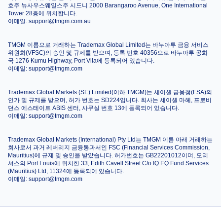
호주 뉴사우스웨일스주 시드니 2000 Barangaroo Avenue, One International
Tower 28층에 위치합니다.
이메일:
support@tmgm.com.au
SAT 20 FEB
2027
TMGM 이름으로 거래하는 Trademax Global Limited는 바누아투 금융 서비스
Stamford
위원회(VFSC)의 승인 및 규제를 받으며, 등록 번호 40356으로 바누아투 공화
Bridge
국 1276 Kumu Highway, Port Vila에 등록되어 있습니다.​
Chelsea
Ipswich Town
이메일:
support@tmgm.com
15:00
Trademax Global Markets (SE) Limited(이하 TMGM)는 세이셸 금융청(FSA)의
인가 및 규제를 받으며, 허가 번호는 SD224입니다. 회사는 세이셸 마헤, 프로비
던스 에스테이트 ABIS 센터, 사무실 번호 13에 등록되어 있습니다.
이메일:
support@tmgm.com
SAT 27 FEB
2027
Trademax Global Markets (International) Pty Ltd는 TMGM 이름 아래 거래하는
Villa Park
회사로서 과거 레버리지 금융통과서인 FSC (Financial Services Commission,
Mauritius)에 규제 및 승인을 받았습니다. 허가번호는 GB22201012이며, 모리
Aston Villa
Chelsea
15:00
셔스의 Port Louis에 위치한 33, Edith Cavell Street C/o IQ EQ Fund Services
(Mauritius) Ltd, 11324에 등록되어 있습니다.
이메일:
support@tmgm.com
WED 03 MAR
2027