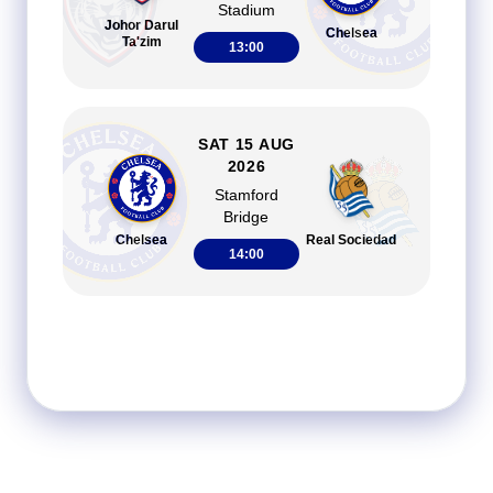
Stadium
Johor Darul
Chelsea
Ta'zim
13:00
SAT 15 AUG
2026
Stamford
Bridge
Chelsea
Real Sociedad
14:00
* Dates / Times are shown in UK time and are
MON 24 AUG
subject to change
2026
Craven
Cottage
Fulham
Chelsea
20:00