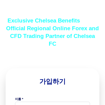
Sign Up and Experience the
SUN 30 AUG
2026
Exclusive Chelsea Benefits
as the
Stamford
Official Regional Online Forex and
Bridge
Brighton & Hove
Chelsea
CFD
Trading Partner of Chelsea
Albion
14:00
FC
Fill the form below and Get Started!
SUN 06
SEPT 2026
Emirates
Stadium
Arsenal
Chelsea
가입하기
16:30
이름 *
SAT 12 SEPT