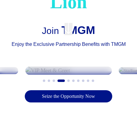
Lion
with TMGM
TMGM
Join
Enjoy the Exclusive Partnership Benefits with TMGM
VIP Meet & Greet
Seize the Opportunity Now